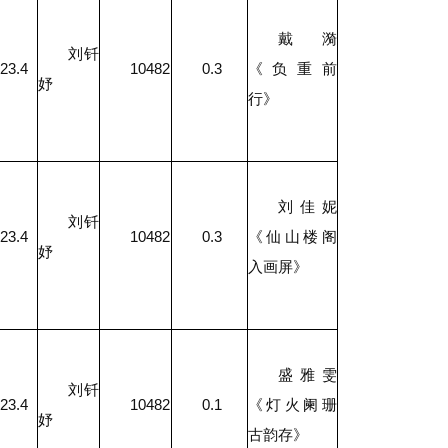
戴漪
刘钎
23.4
10482
0.3
《负重前
妤
行》
刘佳妮
刘钎
23.4
10482
0.3
《仙山楼阁
妤
入画屏》
盛雅雯
刘钎
23.4
10482
0.1
《灯火阑珊
妤
古韵存》