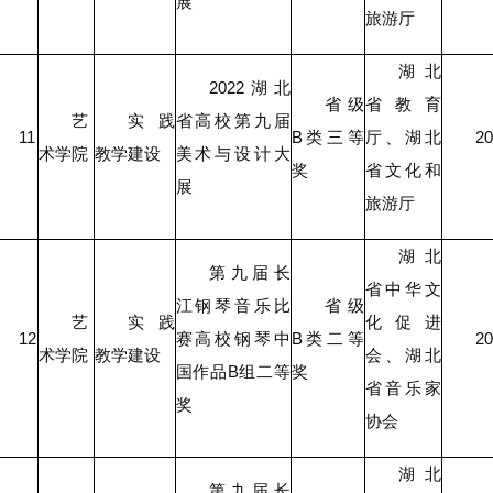
展
旅游厅
湖北
2022湖北
省级
省教育
艺
实践
省高校第九届
11
B类三等
厅、湖北
20
术学院
教学建设
美术与设计大
奖
省文化和
展
旅游厅
湖北
第九届长
省中华文
江钢琴音乐比
省级
艺
实践
化促进
12
赛高校钢琴中
B类二等
20
术学院
教学建设
会、湖北
国作品B组二等
奖
省音乐家
奖
协会
湖北
第九届长