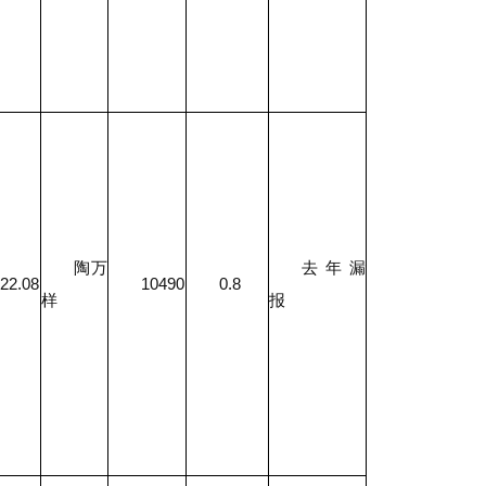
陶万
去年漏
22.08
10490
0.8
样
报