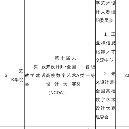
字艺术设
计大赛组
织委员会
1.工
业和信息
化部人才
第十届未
交流中心
实践
来设计师•全国
省级
艺
2.未
3
教学建设
高校数字艺术
A类一等
20
术学院
来设计师·
类
设计大赛
奖
全国高校
（NCDA）
数字艺术
设计大赛
组委会