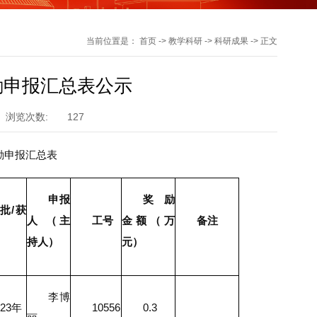
当前位置是：
首页
->
教学科研
->
科研成果
->
正文
励申报汇总表公示
浏览次数:
127
奖励申报汇总表
申报
奖励
批/获
人 （主
工号
金额（万
备注
持人）
元）
李博
023年
10556
0.3