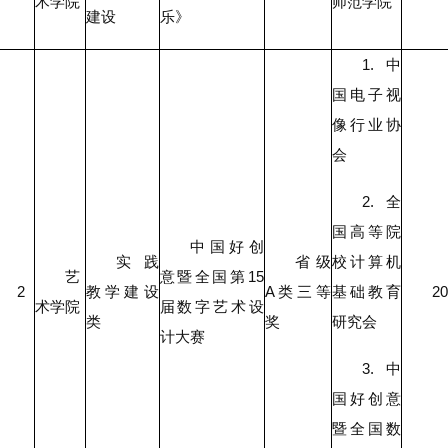
术学院
师范学院
建设
乐》
1.中
国电子视
像行业协
会
2.全
国高等院
中国好创
实践
省级
校计算机
艺
意暨全国第15
2
教学建设
A类三等
基础教育
20
术学院
届数字艺术设
类
奖
研究会
计大赛
3.中
国好创意
暨全国数