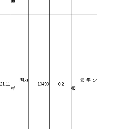
丽
陶万
去年少
21.11
10490
0.2
样
报