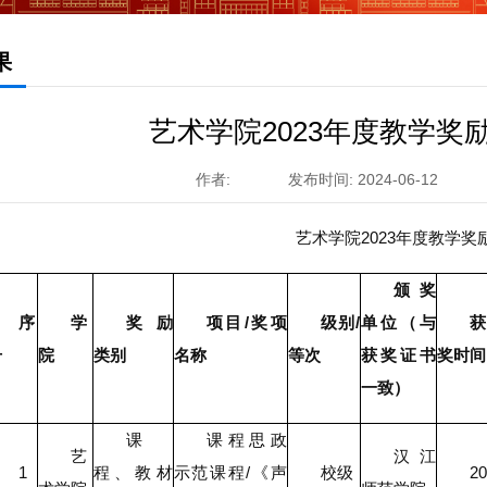
果
艺术学院2023年度教学奖
作者:
发布时间: 2024-06-12
艺术学院2023年度教学
颁奖
序
学
奖励
项目/奖项
级别/
单位（与
获
号
院
类别
名称
等次
获奖证书
奖时间
一致）
课
课程思政
艺
汉江
1
程、教材
示范课程/《声
校级
2