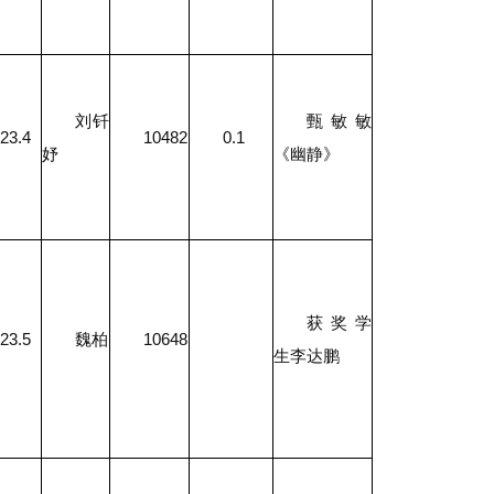
刘钎
甄敏敏
23.4
10482
0.1
妤
《幽静》
获奖学
23.5
魏柏
10648
生李达鹏