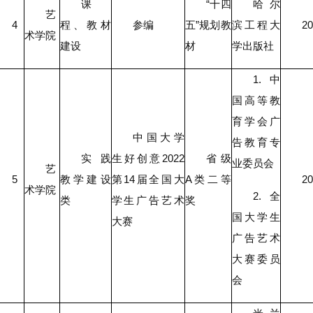
课
“十四
哈尔
艺
4
程、教材
参编
五”规划教
滨工程大
20
术学院
建设
材
学出版社
1.中
国高等教
育学会广
中国大学
告教育专
实践
生好创意2022
省级
业委员会
艺
5
教学建设
第14届全国大
A类二等
20
术学院
2.全
类
学生广告艺术
奖
国大学生
大赛
广告艺术
大赛委员
会