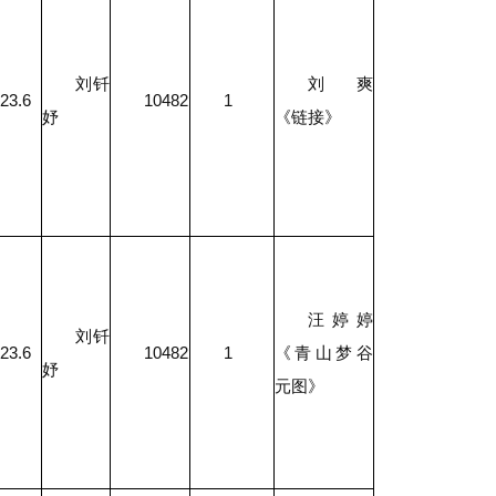
刘钎
刘爽
23.6
10482
1
妤
《链接》
汪婷婷
刘钎
23.6
10482
1
《青山梦谷
妤
元图》