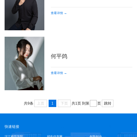
查看详情 →
何平鸽
查看详情 →
上页
1
下页
跳转
共9条
共1页
到第
页
快速链接
汉江师范学院
招生信息网
创新创业