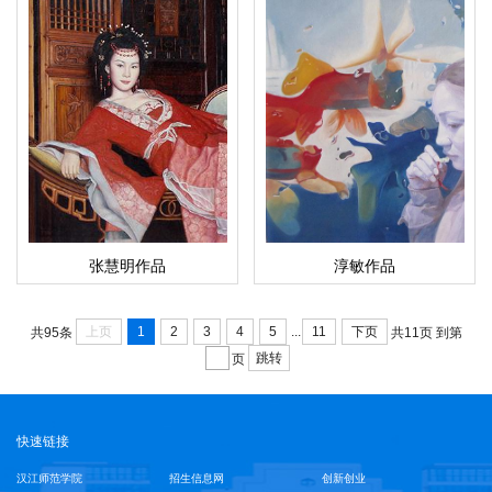
张慧明作品
淳敏作品
...
上页
1
2
3
4
5
11
下页
共95条
共11页
到第
跳转
页
快速链接
汉江师范学院
招生信息网
创新创业