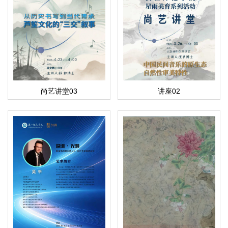
尚艺讲堂03
讲座02