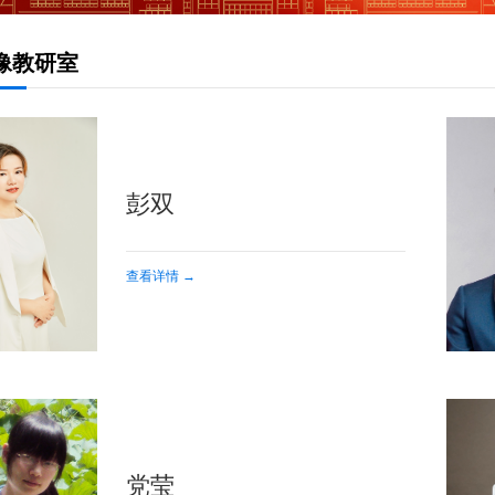
像教研室
彭双
查看详情 →
党莹