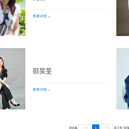
查看详情 →
邵昊旻
查看详情 →
上页
1
下页
共6条
共1页
到