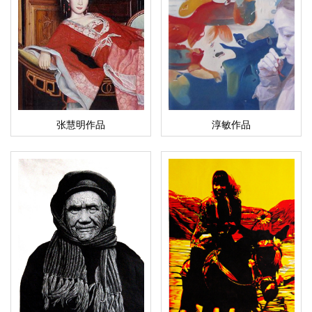
张慧明作品
淳敏作品