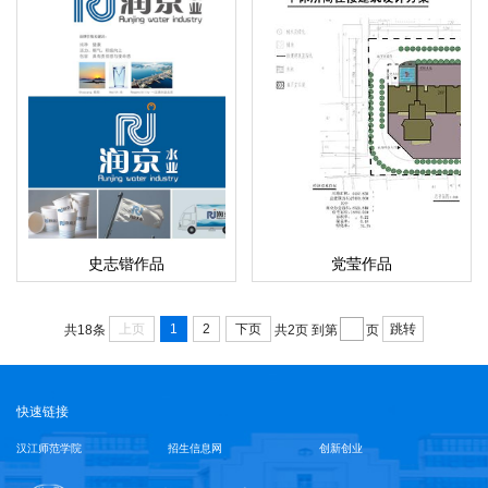
史志锴作品
党莹作品
上页
1
2
下页
跳转
共18条
共2页
到第
页
快速链接
汉江师范学院
招生信息网
创新创业