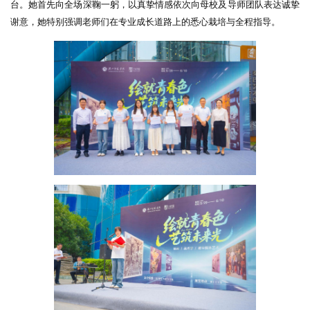
台。她首先向全场深鞠一躬，以真挚情感依次向母校及导师团队表达诚挚
谢意，她特别强调老师们在专业成长道路上的悉心栽培与全程指导。