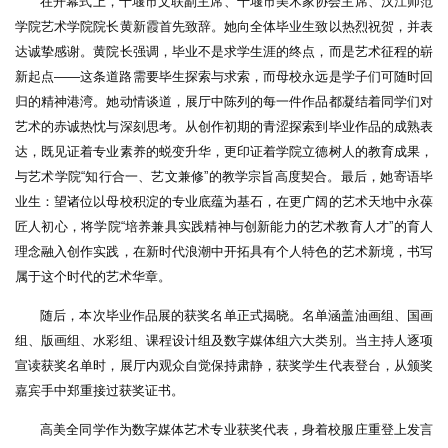
在开幕式上，十堰市文联副主席、十堰市美术家协会主席、汉江师范
学院艺术学院院长黄新霞首先致辞。她向全体毕业生致以热烈祝贺，并表
达诚挚感谢。黄院长强调，毕业不是求学生涯的终点，而是艺术征程的崭
新起点——这条道路需要毕生探索与求索，而母校永远是学子们可随时回
归的精神港湾。她动情谈道，展厅中陈列的每一件作品都凝结着同学们对
艺术的赤诚热忱与深刻思考。从创作初期的青涩探索到毕业作品的成熟表
达，既见证着专业素养的蜕变升华，更印证着学院立德树人的教育成果，
与艺术学院“知行合一、艺文兼修”的教学宗旨高度契合。最后，她寄语毕
业生：望诸位以母校积淀的专业底蕴为基石，在更广阔的艺术天地中永葆
匠人初心，将学院“培养兼具实践精神与创新能力的艺术教育人才”的育人
理念融入创作实践，在新时代浪潮中开拓具有个人特色的艺术新境，书写
属于这个时代的艺术华章。
随后，本次毕业作品展的获奖名单正式揭晓。名单涵盖油画组、国画
组、版画组、水彩组、课程设计组及数字媒体组六大类别。当主持人逐项
宣读获奖名单时，展厅内观众自觉保持肃静，获奖学生代表登台，从颁奖
嘉宾手中郑重接过获奖证书。
高美全同学作为数字媒体艺术专业获奖代表，身着校服庄重登上发言