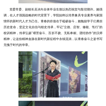
党委常委、副校长吴冰向全体毕业生致以热烈祝贺与殷切期许。她强
调，在人才强国战略的时代背景下，学院始终以培养兼具专业素养与家国
情怀的新时代人才为己任。青春的价值在于砥砺奋斗，她勉励学子们勇担
历史使命，坚定文化自信与校史传承，牢记“立德、启智、修能、笃行"的
校训精神，传承弘扬"艰苦奋斗、百折不挠、无私奉献、团结协作"的汉师
精神，让这份精神血脉在新时代新征程中永续流淌，以青春奋斗之姿书写
无愧于时代的华章。