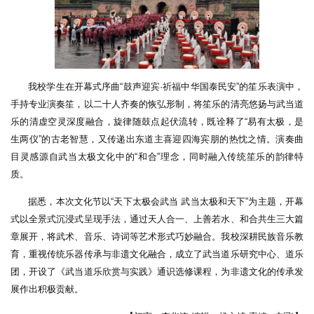
我校学生在开幕式序曲“鼓声迎宾·祈福中华国泰民安”的笙乐表演中，
手持专业演奏笙，以二十人齐奏的恢弘形制，将笙乐的清亮悠扬与武当道
乐的清虚空灵深度融合，旋律随鼓点起伏流转，既诠释了“易有太极，是
生两仪”的古老智慧，又传递出东道主喜迎四海宾朋的热忱之情。演奏曲
目灵感源自武当太极文化中的“和合”理念，同时融入传统笙乐的韵律特
质。
据悉，本次文化节以“天下太极会武当 武当太极和天下”为主题，开幕
式以全景式沉浸式呈现手法，通过天人合一、上善若水、和合共生三大篇
章展开，将武术、音乐、诗词等艺术形式巧妙融合。我校深耕民族音乐教
育，重视传统乐器传承与非遗文化融合，成立了武当道乐研究中心、道乐
团，开设了《武当道乐欣赏与实践》通识选修课程，为非遗文化的传承发
展作出积极贡献。