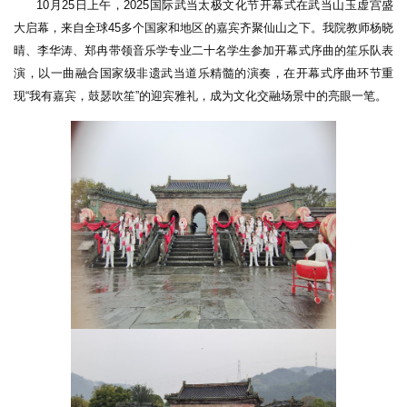
10月25日上午，2025国际武当太极文化节开幕式在武当山玉虚宫盛
大启幕，来自全球45多个国家和地区的嘉宾齐聚仙山之下。我院教师杨晓
晴、李华涛、郑冉带领音乐学专业二十名学生参加开幕式序曲的笙乐队表
演，以一曲融合国家级非遗武当道乐精髓的演奏，在开幕式序曲环节重
现“我有嘉宾，鼓瑟吹笙”的迎宾雅礼，成为文化交融场景中的亮眼一笔。