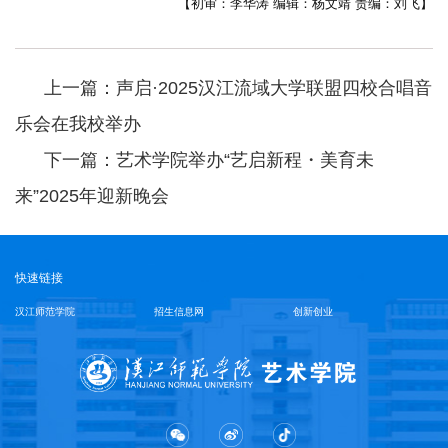
【初审：李华涛 编辑：杨文靖 责编：刘飞】
上一篇：声启·2025汉江流域大学联盟四校合唱音
乐会在我校举办
下一篇：艺术学院举办“艺启新程・美育未
来”2025年迎新晚会
快速链接
汉江师范学院
招生信息网
创新创业