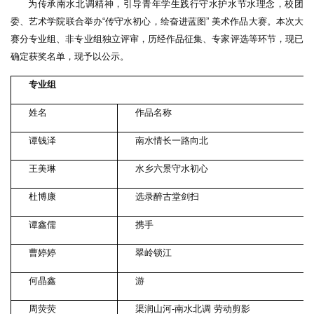
为传承南水北调精神，引导青年学生践行守水护水节水理念，校团
委、艺术学院联合举办“传守水初心，绘奋进蓝图” 美术作品大赛。本次大
赛分专业组、非专业组独立评审，历经作品征集、专家评选等环节，现已
确定获奖名单，现予以公示。
专业组
姓名
作品名称
谭钱泽
南水情长一路向北
王美琳
水乡六景守水初心
杜博康
选录醉古堂剑扫
谭鑫儒
携手
曹婷婷
翠岭锁江
何晶鑫
游
周荧荧
渠润山河-南水北调 劳动剪影