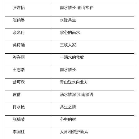
张君怡
南水情长·青山常在
崔鹤琳
水脉共生
余米冉
掌心的南水
吴诗涵
三峡人家
岑兴丽
一滴水的救赎
王志浩
南水情长
舒可欣
青山送水向北方
皮倩
滴水情深·江南源语
肖水艳
共生之情
张瑞莹
心中的树
李国柱
人河相依护新风