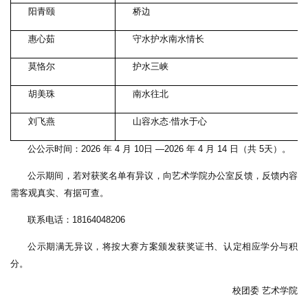
阳青颐
桥边
惠心茹
守水护水南水情长
莫恪尔
护水三峡
胡美珠
南水往北
刘飞燕
山容水态·惜水于心
公公示时间：2026 年 4 月 10日 —2026 年 4 月 14 日（共 5天）。
公示期间，若对获奖名单有异议，向艺术学院办公室反馈，反馈内容
需客观真实、有据可查。
联系电话：18164048206
公示期满无异议，将按大赛方案颁发获奖证书、认定相应学分与积
分。
校团委 艺术学院