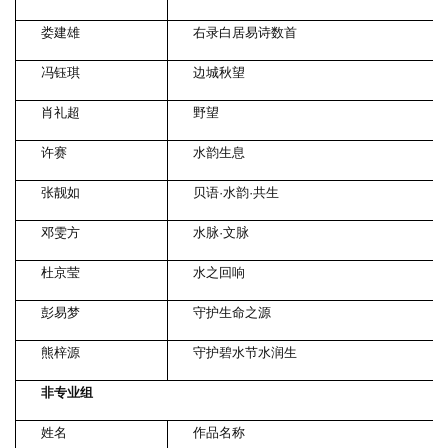
娄建雄
右录白居易诗数首
冯钰琪
边城秋望
肖礼超
野望
许赛
水韵生息
张靓如
贝语·水韵·共生
邓雯方
水脉·文脉
杜京莹
水之回响
彭易梦
守护生命之源
熊梓源
守护碧水节水润生
非专业组
姓名
作品名称